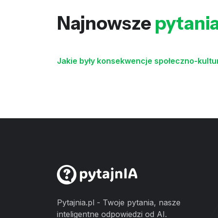
Najnowsze
pytani
Jakie były konsekwencje społeczno-kult
Pytajnia.pl - Twoje pytania, nasze
inteligentne odpowiedzi od AI.