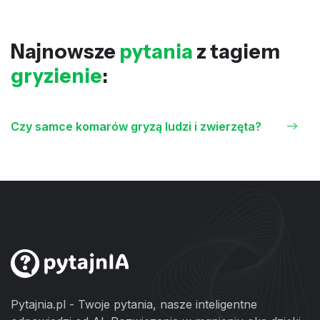
Najnowsze
pytania
z tagiem
gryzienie
:
Czy samce komarów gryzą ludzi i zwierzęta?
Pytajnia.pl - Twoje pytania, nasze inteligentne