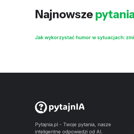
Najnowsze
pytani
Jak wykorzystać humor w sytuacjach: zmia
Pytajnia.pl - Twoje pytania, nasze
inteligentne odpowiedzi od AI.