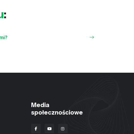
u
:
ami?
Media
społecznościowe