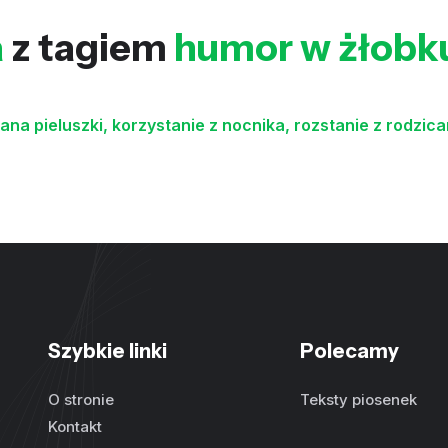
a
z tagiem
humor w żłobk
na pieluszki, korzystanie z nocnika, rozstanie z rodzic
Szybkie linki
Polecamy
O stronie
Teksty piosenek
Kontakt