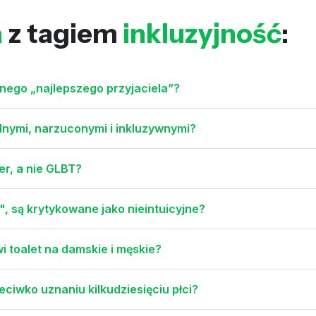
a
z tagiem
inkluzyjność
:
nego „najlepszego przyjaciela”?
lnymi, narzuconymi i inkluzywnymi?
er, a nie GLBT?
", są krytykowane jako nieintuicyjne?
i toalet na damskie i męskie?
ciwko uznaniu kilkudziesięciu płci?