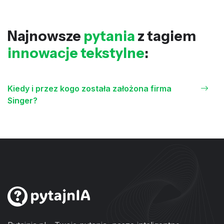
Najnowsze
pytania
z tagiem
innowacje tekstylne
:
Kiedy i przez kogo została założona firma
Singer?