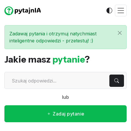
Zadawaj pytania i otrzymuj natychmiast
inteligentne odpowiedzi - przetestuj! :)
Jakie masz
pytanie
?
lub
Zadaj pytanie