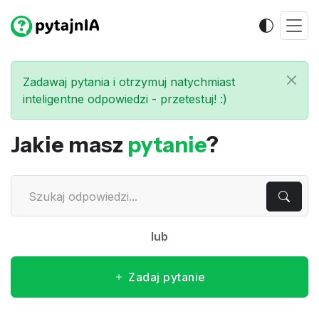
Zadawaj pytania i otrzymuj natychmiast
inteligentne odpowiedzi - przetestuj! :)
Jakie masz
pytanie
?
lub
Zadaj pytanie