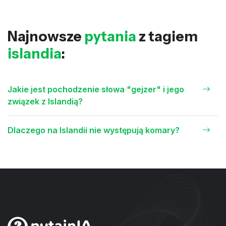
Najnowsze
pytania
z tagiem
islandia
:
Jakie jest pochodzenie słowa "gejzer" i jego
związek z Islandią?
Dlaczego na Islandii nie występują komary?