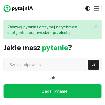
Zadawaj pytania i otrzymuj natychmiast
inteligentne odpowiedzi - przetestuj! :)
Jakie masz
pytanie
?
lub
Zadaj pytanie