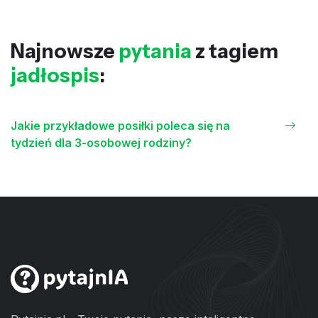
Najnowsze
pytania
z tagiem
jadłospis
:
Jakie przykładowe posiłki poleca się na
tydzień dla 3-osobowej rodziny?