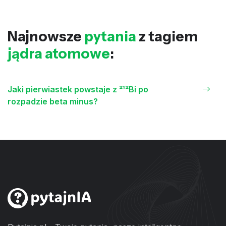
Najnowsze
pytania
z tagiem
jądra atomowe
:
Jaki pierwiastek powstaje z ²¹²Bi po
rozpadzie beta minus?