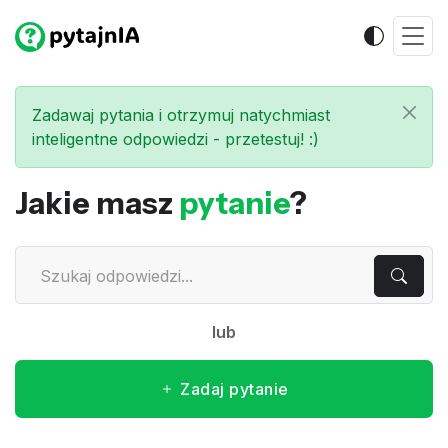
Zadawaj pytania i otrzymuj natychmiast
inteligentne odpowiedzi - przetestuj! :)
Jakie masz
pytanie
?
lub
Zadaj pytanie