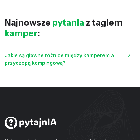
Najnowsze
pytania
z tagiem
kamper
:
Jakie są główne różnice między kamperem a
przyczepą kempingową?