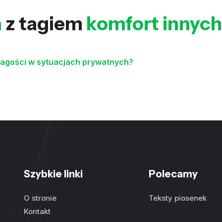
a
z tagiem
komfort innych
nagości w sytuacjach prywatnych?
Szybkie linki
Polecamy
O stronie
Teksty piosenek
Kontakt