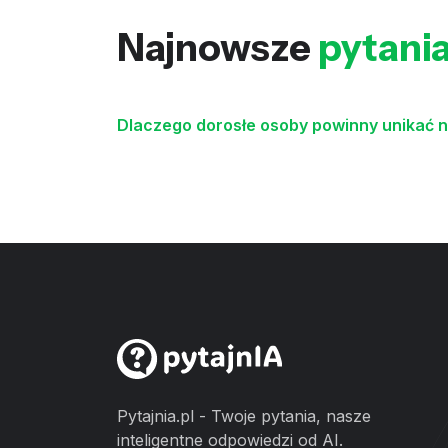
Najnowsze
pytani
Dlaczego dorosłe osoby powinny unikać 
Pytajnia.pl - Twoje pytania, nasze
inteligentne odpowiedzi od AI.