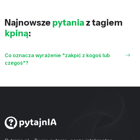
Najnowsze
pytania
z tagiem
kpiną
:
Co oznacza wyrażenie "zakpić z kogoś lub
czegoś"?