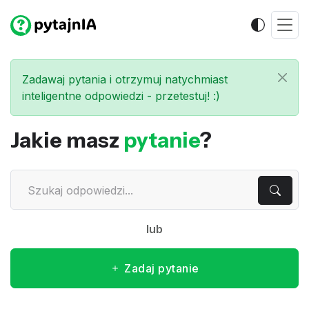
Zadawaj pytania i otrzymuj natychmiast
inteligentne odpowiedzi - przetestuj! :)
Jakie masz
pytanie
?
lub
Zadaj pytanie