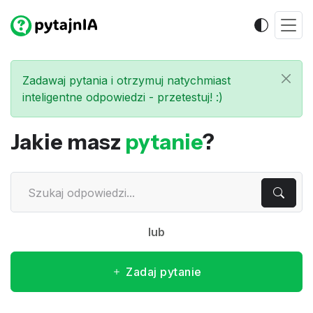
Zadawaj pytania i otrzymuj natychmiast
inteligentne odpowiedzi - przetestuj! :)
Jakie masz
pytanie
?
lub
Zadaj pytanie