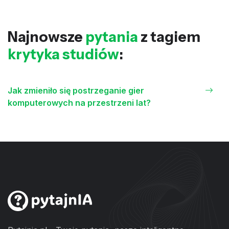
Najnowsze
pytania
z tagiem
krytyka studiów
:
Jak zmieniło się postrzeganie gier
komputerowych na przestrzeni lat?