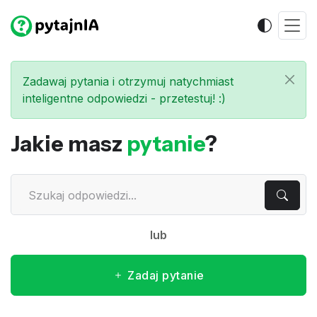
Zadawaj pytania i otrzymuj natychmiast
inteligentne odpowiedzi - przetestuj! :)
Jakie masz
pytanie
?
lub
Zadaj pytanie