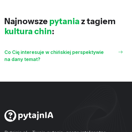
Najnowsze
pytania
z tagiem
kultura chin
:
Co Cię interesuje w chińskiej perspektywie
na dany temat?