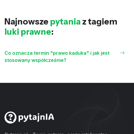
Najnowsze
pytania
z tagiem
luki prawne
:
Co oznacza termin "prawo kaduka" i jak jest
stosowany współcześnie?