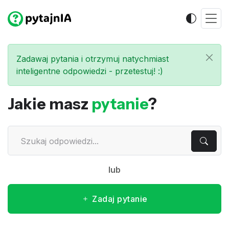
Zadawaj pytania i otrzymuj natychmiast
inteligentne odpowiedzi - przetestuj! :)
Jakie masz
pytanie
?
lub
Zadaj pytanie