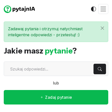
Zadawaj pytania i otrzymuj natychmiast
inteligentne odpowiedzi - przetestuj! :)
Jakie masz
pytanie
?
lub
Zadaj pytanie