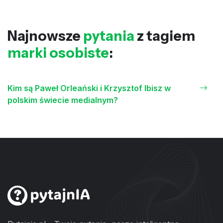
Najnowsze
pytania
z tagiem
marki osobiste
:
Kim są Paweł Orleański i Krzysztof Ibisz w
polskim świecie medialnym?