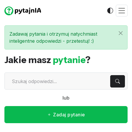
Zadawaj pytania i otrzymuj natychmiast
inteligentne odpowiedzi - przetestuj! :)
Jakie masz
pytanie
?
lub
Zadaj pytanie