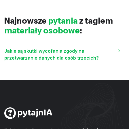
Najnowsze
pytania
z tagiem
materiały osobowe
:
Jakie są skutki wycofania zgody na
przetwarzanie danych dla osób trzecich?