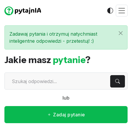
Zadawaj pytania i otrzymuj natychmiast
inteligentne odpowiedzi - przetestuj! :)
Jakie masz
pytanie
?
lub
Zadaj pytanie