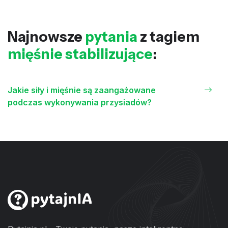
Najnowsze
pytania
z tagiem
mięśnie stabilizujące
:
Jakie siły i mięśnie są zaangażowane
podczas wykonywania przysiadów?