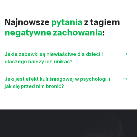
Najnowsze
pytania
z tagiem
negatywne zachowania
:
Jakie zabawki są niewłaściwe dla dzieci i
dlaczego należy ich unikać?
Jaki jest efekt kuli śniegowej w psychologii i
jak się przed nim bronić?