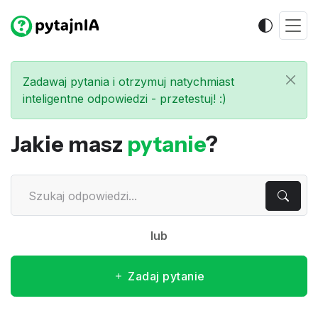
Zadawaj pytania i otrzymuj natychmiast
inteligentne odpowiedzi - przetestuj! :)
Jakie masz
pytanie
?
lub
Zadaj pytanie