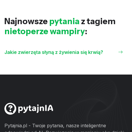
Najnowsze
pytania
z tagiem
nietoperze wampiry
:
Jakie zwierzęta słyną z żywienia się krwią?
Pytajnia.pl - Twoje pytania, nasze inteligentne