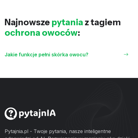
Najnowsze
pytania
z tagiem
ochrona owoców
:
Jakie funkcje pełni skórka owocu?
Pytajnia.pl - Twoje pytania, nasze inteligentne