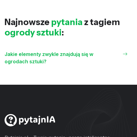
Najnowsze
pytania
z tagiem
ogrody sztuki
:
Jakie elementy zwykle znajdują się w
ogrodach sztuki?