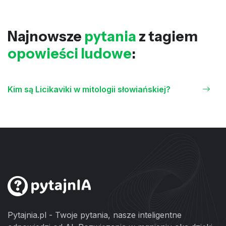
Najnowsze
pytania
z tagiem
opowieści ludowe
:
Kim są Licikaviki w mitologii słowiańskiej?
Pytajnia.pl - Twoje pytania, nasze inteligentne