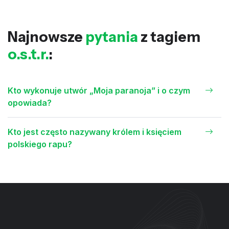
Najnowsze
pytania
z tagiem
o.s.t.r.
:
Kto wykonuje utwór „Moja paranoja” i o czym
opowiada?
Kto jest często nazywany królem i księciem
polskiego rapu?