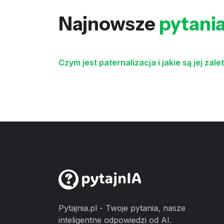
Najnowsze
pytani
Czym jest paternalizacja i jakie są jej zale
Pytajnia.pl - Twoje pytania, nasze
inteligentne odpowiedzi od AI.