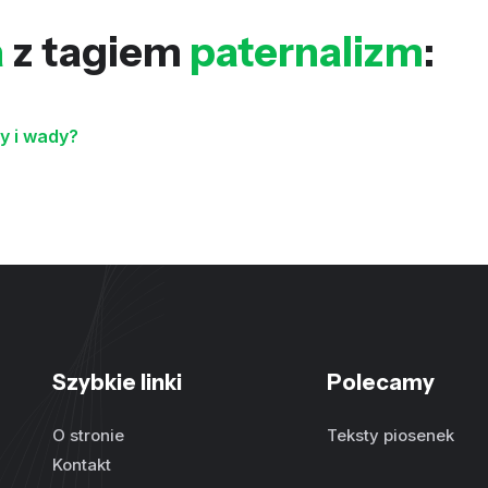
a
z tagiem
paternalizm
:
ty i wady?
Szybkie linki
Polecamy
O stronie
Teksty piosenek
Kontakt