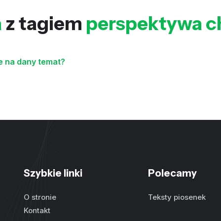
a
z tagiem
perspektywa c
ie na dany temat?
Szybkie linki
Polecamy
O stronie
Teksty piosenek
Kontakt