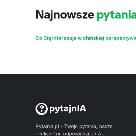
Najnowsze
pytani
Co Cię interesuje w chińskiej perspektyw
Pytajnia.pl - Twoje pytania, nasze
inteligentne odpowiedzi od AI.