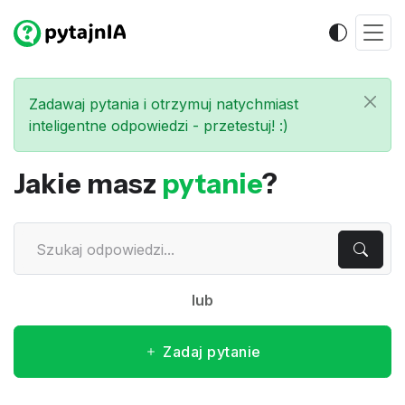
Zadawaj pytania i otrzymuj natychmiast
inteligentne odpowiedzi - przetestuj! :)
Jakie masz
pytanie
?
lub
Zadaj pytanie