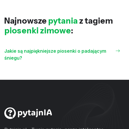
Najnowsze
pytania
z tagiem
piosenki zimowe
:
Jakie są najpiękniejsze piosenki o padającym
śniegu?