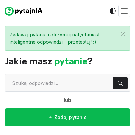
Zadawaj pytania i otrzymuj natychmiast
inteligentne odpowiedzi - przetestuj! :)
Jakie masz
pytanie
?
lub
Zadaj pytanie