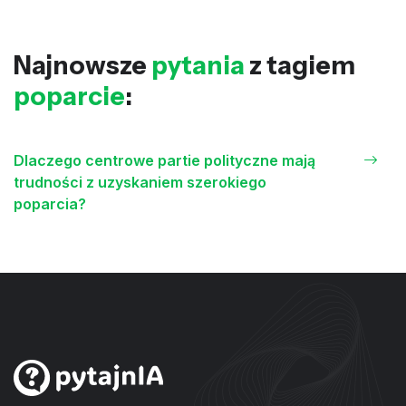
Najnowsze
pytania
z tagiem
poparcie
:
Dlaczego centrowe partie polityczne mają
trudności z uzyskaniem szerokiego
poparcia?