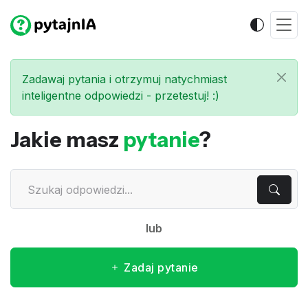
Zadawaj pytania i otrzymuj natychmiast
inteligentne odpowiedzi - przetestuj! :)
Jakie masz
pytanie
?
lub
Zadaj pytanie