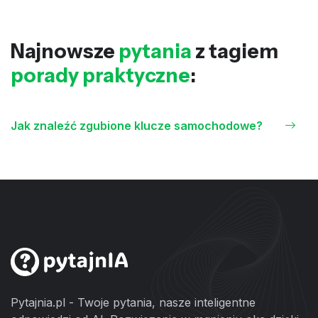
Najnowsze
pytania
z tagiem
porady praktyczne
:
Jak znaleźć zgubione klucze samochodowe?
Pytajnia.pl - Twoje pytania, nasze inteligentne