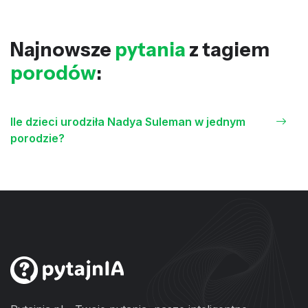
Najnowsze
pytania
z tagiem
porodów
:
Ile dzieci urodziła Nadya Suleman w jednym
porodzie?