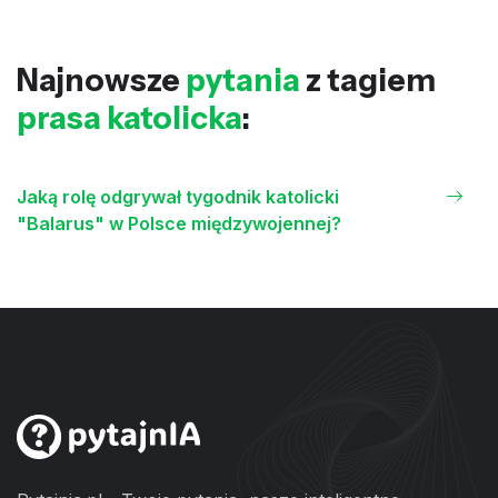
Najnowsze
pytania
z tagiem
prasa katolicka
:
Jaką rolę odgrywał tygodnik katolicki
"Balarus" w Polsce międzywojennej?