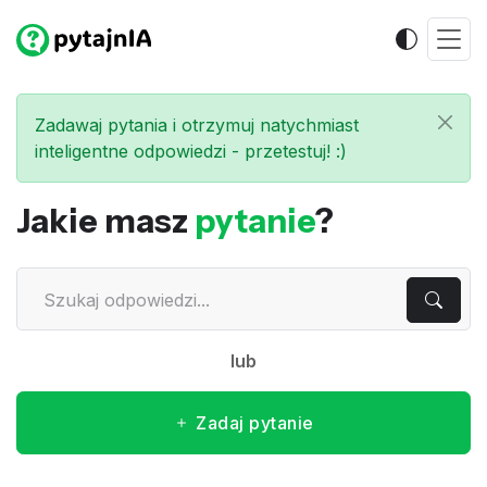
Zadawaj pytania i otrzymuj natychmiast
inteligentne odpowiedzi - przetestuj! :)
Jakie masz
pytanie
?
lub
Zadaj pytanie