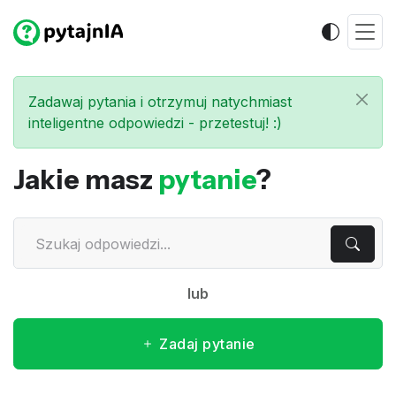
Zadawaj pytania i otrzymuj natychmiast
inteligentne odpowiedzi - przetestuj! :)
Jakie masz
pytanie
?
lub
Zadaj pytanie