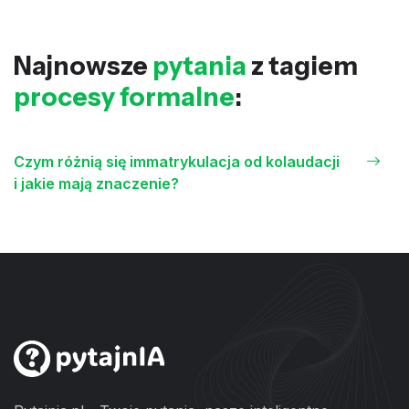
Najnowsze
pytania
z tagiem
procesy formalne
:
Czym różnią się immatrykulacja od kolaudacji
i jakie mają znaczenie?