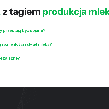
a
z tagiem
produkcja mle
dy przestają być dojone?
różne ilości i skład mleka?
niezależne?