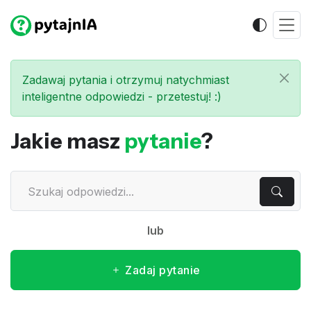
Zadawaj pytania i otrzymuj natychmiast
inteligentne odpowiedzi - przetestuj! :)
Jakie masz
pytanie
?
lub
Zadaj pytanie