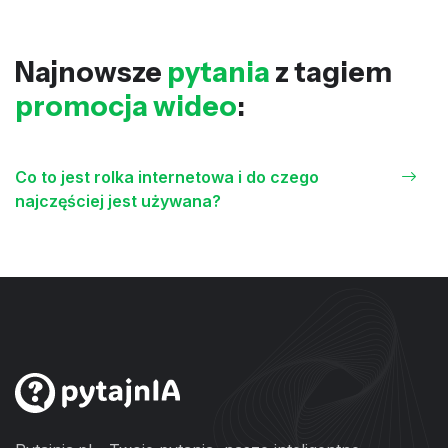
Najnowsze
pytania
z tagiem
promocja wideo
:
Co to jest rolka internetowa i do czego
najczęściej jest używana?