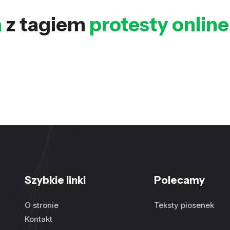
a
z tagiem
protesty online
Szybkie linki
Polecamy
O stronie
Teksty piosenek
Kontakt