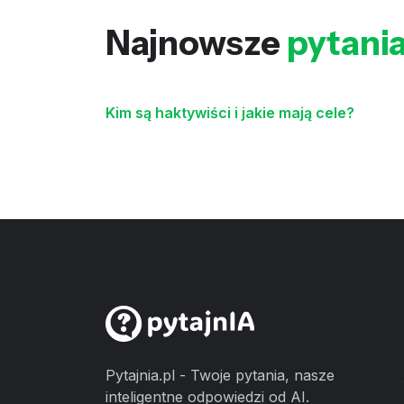
Najnowsze
pytani
Kim są haktywiści i jakie mają cele?
Pytajnia.pl - Twoje pytania, nasze
inteligentne odpowiedzi od AI.