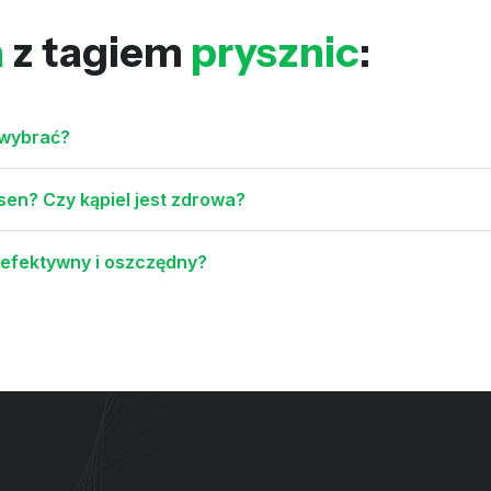
a
z tagiem
prysznic
:
 wybrać?
sen? Czy kąpiel jest zdrowa?
ł efektywny i oszczędny?