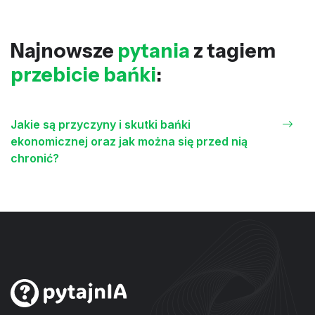
Najnowsze
pytania
z tagiem
przebicie bańki
:
Jakie są przyczyny i skutki bańki
ekonomicznej oraz jak można się przed nią
chronić?