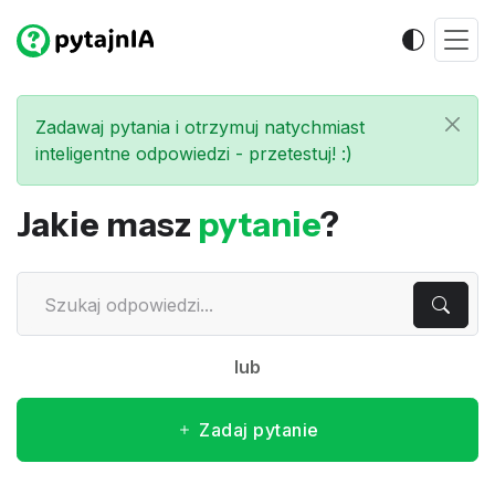
Zadawaj pytania i otrzymuj natychmiast
inteligentne odpowiedzi - przetestuj! :)
Jakie masz
pytanie
?
lub
Zadaj pytanie