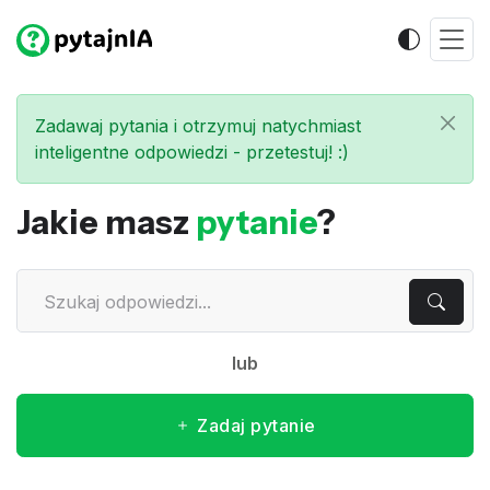
Zadawaj pytania i otrzymuj natychmiast
inteligentne odpowiedzi - przetestuj! :)
Jakie masz
pytanie
?
lub
Zadaj pytanie