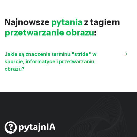
Najnowsze
pytania
z tagiem
przetwarzanie obrazu
:
Jakie są znaczenia terminu "stride" w
sporcie, informatyce i przetwarzaniu
obrazu?