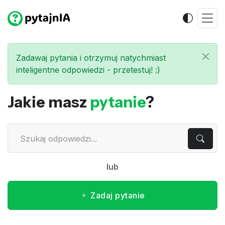
Zadawaj pytania i otrzymuj natychmiast
inteligentne odpowiedzi - przetestuj! :)
Jakie masz
pytanie
?
lub
Zadaj pytanie