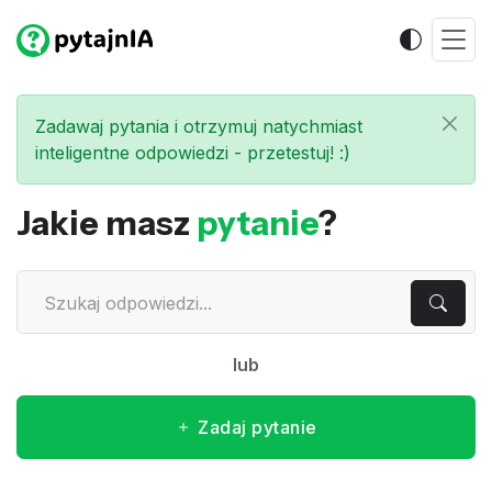
Zadawaj pytania i otrzymuj natychmiast
inteligentne odpowiedzi - przetestuj! :)
Jakie masz
pytanie
?
lub
Zadaj pytanie