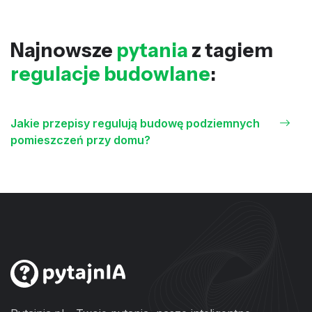
Najnowsze
pytania
z tagiem
regulacje budowlane
:
Jakie przepisy regulują budowę podziemnych
pomieszczeń przy domu?