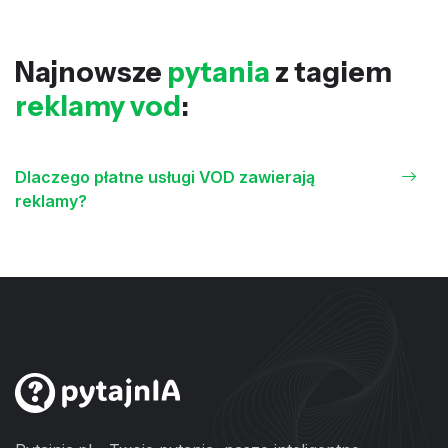
Najnowsze
pytania
z tagiem
reklamy vod
:
Dlaczego płatne usługi VOD zawierają
reklamy?