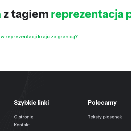
a
z tagiem
reprezentacja 
w reprezentacji kraju za granicą?
Szybkie linki
Polecamy
O stronie
Teksty piosenek
Kontakt