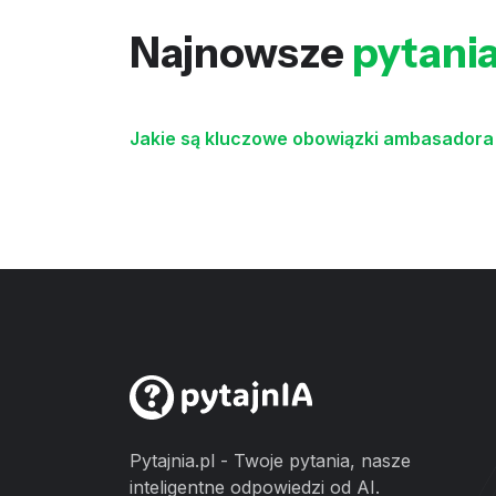
Najnowsze
pytani
Jakie są kluczowe obowiązki ambasadora 
Pytajnia.pl - Twoje pytania, nasze
inteligentne odpowiedzi od AI.