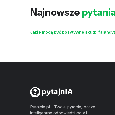
Najnowsze
pytani
Jakie mogą być pozytywne skutki falandy
Pytajnia.pl - Twoje pytania, nasze
inteligentne odpowiedzi od AI.