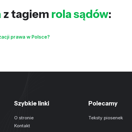
a
z tagiem
rola sądów
:
zacji prawa w Polsce?
Szybkie linki
Polecamy
O stronie
Teksty piosenek
Kontakt