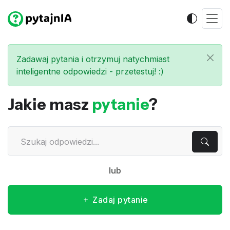
Zadawaj pytania i otrzymuj natychmiast
inteligentne odpowiedzi - przetestuj! :)
Jakie masz
pytanie
?
lub
Zadaj pytanie