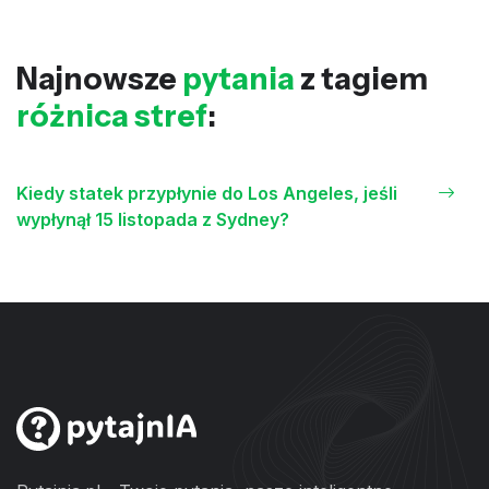
Najnowsze
pytania
z tagiem
różnica stref
:
Kiedy statek przypłynie do Los Angeles, jeśli
wypłynął 15 listopada z Sydney?